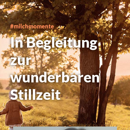
#milchmomente
In Begleitung
zur
wunderbaren
Stillzeit